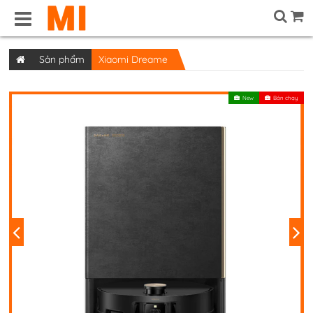
Sản phẩm
Xiaomi Dreame
New
Bán chạy