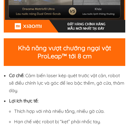
Khả năng vượt chướng ngại vật
ProLeap™ tới 8 cm
Cơ chế:
Cảm biến laser kép quét trước vật cản, robot
sẽ điều chỉnh lực và góc để leo bậc thềm, gờ cửa, thảm
dày.
Lợi ích thực tế:
Thích hợp với nhà nhiều tầng, nhiều gờ cửa.
Hạn chế việc robot bị “kẹt” phải nhấc tay.