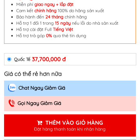
Miễn phí
giao ngay + lắp đặt
Cam kết
chính hãng
100% do hãng sản xuất
Bảo hành đến
24 tháng
chính hãng
Hỗ trợ 1 đổi 1 trong
15 ngày
nếu lỗi do nhà sản xuất
Hỗ trợ cài đặt Full
Tiếng Việt
Hỗ trợ trả góp
0%
qua thẻ tín dụng
37,700,000 đ
Quốc Tế
Giá có thể rẻ hơn nữa
Chat Ngay Giảm Giá
Gọi Ngay Giảm Giá
THÊM VÀO GIỎ HÀNG
Đặt hàng thanh toán khi nhận hàng