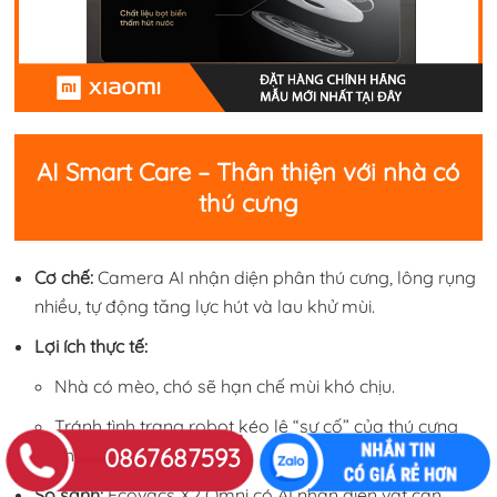
AI Smart Care – Thân thiện với nhà có
thú cưng
Cơ chế:
Camera AI nhận diện phân thú cưng, lông rụng
nhiều, tự động tăng lực hút và lau khử mùi.
Lợi ích thực tế:
Nhà có mèo, chó sẽ hạn chế mùi khó chịu.
Tránh tình trạng robot kéo lê “sự cố” của thú cưng
0867687593
khắp nhà.
So sánh:
Ecovacs X2 Omni có AI nhận diện vật cản,