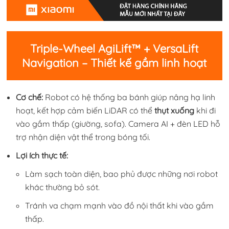
Triple-Wheel AgiLift™ + VersaLift
Navigation – Thiết kế gầm linh hoạt
Cơ chế:
Robot có hệ thống ba bánh giúp nâng hạ linh
hoạt, kết hợp cảm biến LiDAR có thể
thụt xuống
khi đi
vào gầm thấp (giường, sofa). Camera AI + đèn LED hỗ
trợ nhận diện vật thể trong bóng tối.
Lợi ích thực tế:
Làm sạch toàn diện, bao phủ được những nơi robot
khác thường bỏ sót.
Tránh va chạm mạnh vào đồ nội thất khi vào gầm
thấp.