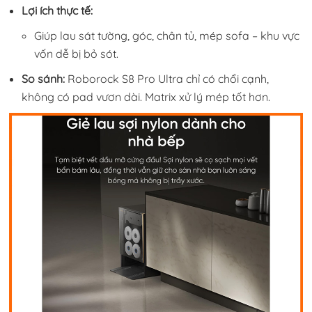
Lợi ích thực tế:
Giúp lau sát tường, góc, chân tủ, mép sofa – khu vực
vốn dễ bị bỏ sót.
So sánh:
Roborock S8 Pro Ultra chỉ có chổi cạnh,
không có pad vươn dài. Matrix xử lý mép tốt hơn.