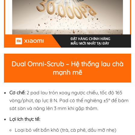
Dual Omni-Scrub – Hệ thống lau chà
mạnh mẽ
Cơ chế:
2 pad lau tròn xoay ngược chiều, tốc độ 165
vòng/phút, áp lực 8 N. Pad có thể nghiêng ±5° để bám
sát sàn và nâng lên 3 mm khi gặp thảm.
Lợi ích thực tế:
Loại bỏ vết bẩn khô (trà, cà phê, dầu mỡ nhẹ)