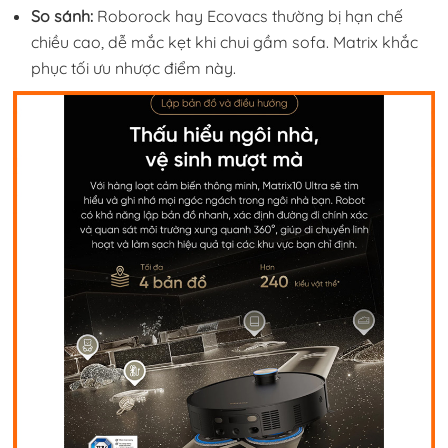
So sánh:
Roborock hay Ecovacs thường bị hạn chế
chiều cao, dễ mắc kẹt khi chui gầm sofa. Matrix khắc
phục tối ưu nhược điểm này.