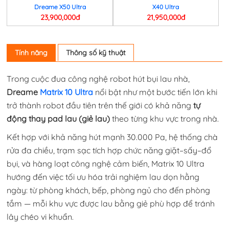
Dreame X50 Ultra
X40 Ultra
23,900,000đ
21,950,000đ
Tính năng
Thông số kỹ thuật
Trong cuộc đua công nghệ robot hút bụi lau nhà,
Dreame
Matrix 10 Ultra
nổi bật như một bước tiến lớn khi
trở thành robot đầu tiên trên thế giới có khả năng
tự
động thay pad lau (giẻ lau)
theo từng khu vực trong nhà.
Kết hợp với khả năng hút mạnh 30.000 Pa, hệ thống chà
rửa đa chiều, trạm sạc tích hợp chức năng giặt–sấy–đổ
bụi, và hàng loạt công nghệ cảm biến, Matrix 10 Ultra
hướng đến việc tối ưu hóa trải nghiệm lau dọn hằng
ngày: từ phòng khách, bếp, phòng ngủ cho đến phòng
tắm — mỗi khu vực được lau bằng giẻ phù hợp để tránh
lây chéo vi khuẩn.