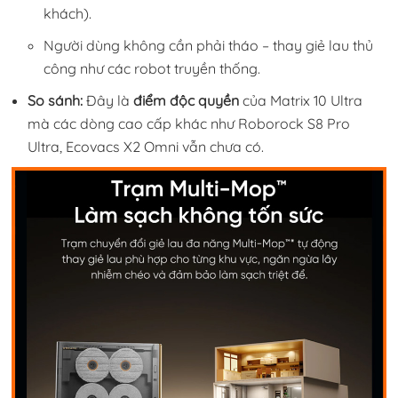
khách).
Người dùng không cần phải tháo – thay giẻ lau thủ
công như các robot truyền thống.
So sánh:
Đây là
điểm độc quyền
của Matrix 10 Ultra
mà các dòng cao cấp khác như Roborock S8 Pro
Ultra, Ecovacs X2 Omni vẫn chưa có.