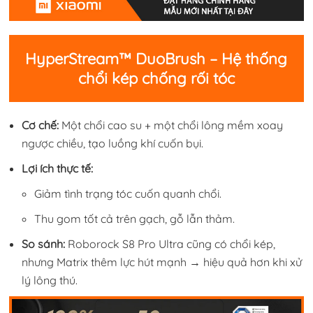
HyperStream™ DuoBrush – Hệ thống
chổi kép chống rối tóc
Cơ chế:
Một chổi cao su + một chổi lông mềm xoay
ngược chiều, tạo luồng khí cuốn bụi.
Lợi ích thực tế:
Giảm tình trạng tóc cuốn quanh chổi.
Thu gom tốt cả trên gạch, gỗ lẫn thảm.
So sánh:
Roborock S8 Pro Ultra cũng có chổi kép,
nhưng Matrix thêm lực hút mạnh → hiệu quả hơn khi xử
lý lông thú.