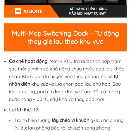
Multi-Mop Switching Dock – Tự động
thay giẻ lau theo khu vực
Cơ chế hoạt động:
Matrix 10 Ultra được tích hợp trạm
sạc thông minh có khả năng chứa nhiều pad lau khác
nhau. Khi robot di chuyển vào từng phòng, nó sẽ
tự
nhận diện khu vực
và lựa chọn pad lau phù hợp. Sau
khi lau xong, pad cũ được đưa về trạm để giặt bằng
nước nóng ~100 °C, sấy khô và thay pad mới.
Lợi ích thực tế:
Tránh hiện tượng
lây chéo vi khuẩn
giữa các phòng
(ví dụ: lau phòng bếp rồi chuyển sang phòng