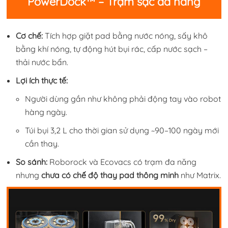
PowerDock™ – Trạm sạc đa năng
Cơ chế:
Tích hợp giặt pad bằng nước nóng, sấy khô
bằng khí nóng, tự động hút bụi rác, cấp nước sạch –
thải nước bẩn.
Lợi ích thực tế:
Người dùng gần như không phải động tay vào robot
hàng ngày.
Túi bụi 3,2 L cho thời gian sử dụng ~90–100 ngày mới
cần thay.
So sánh:
Roborock và Ecovacs có trạm đa năng
nhưng
chưa có chế độ thay pad thông minh
như Matrix.