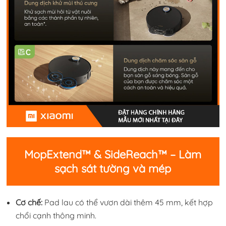
MopExtend™ & SideReach™ – Làm
sạch sát tường và mép
Cơ chế:
Pad lau có thể vươn dài thêm 45 mm, kết hợp
chổi cạnh thông minh.