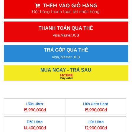
THÊM VÀO GIỎ HÀNG
Đặt hàng thanh toán khi nhận hàng
THANH TOÁN QUA THẺ
Visa,Master,JCB
TRẢ GÓP QUA THẺ
Visa, Master, JCB
MUA NGAY - TRẢ SAU
L30s Ultra
L10s Ultra Heat
15,990,000đ
15,990,000đ
D30 Ultra
L10s Ultra
14,400,000đ
12,900,000đ