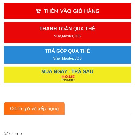
THÊM VÀO GIỎ HÀNG
THANH TOÁN QUA THẺ
Visa,Master,JCB
TRẢ GÓP QUA THẺ
Visa, Master, JCB
MUA NGAY - TRẢ SAU
Đánh giá và xếp hạng
Xếp hạng