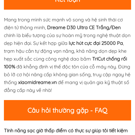
Mang trong mình sức mạnh vô song và hệ sinh thái cơ
điện tử thông minh,
Dreame D30 Ultra CE Trắng/Đen
chính là biểu tượng của sự hoàn mỹ trong nghệ thuật dọn
dẹp hiện đại. Sự kết hợp giữa
lực hút cực đại 25000 Pa
,
trạm hậu cần tự động vạn năng, khả năng dọn dẹp khe
hẹp xuất sắc cùng công nghệ dao băm
TriCut chống rối
100%
đã khẳng định vị thế độc tôn của cỗ máy này. Đừng
bỏ lỡ cơ hội nâng cấp không gian sống, truy cập ngay hệ
thống
xiaomidreame.vn
để mang vị quản gia kỹ thuật số
đẳng cấp này về nhà!
Câu hỏi thường gặp - FAQ
Tính năng sạc giờ thấp điểm có thực sự giúp tôi tiết kiệm