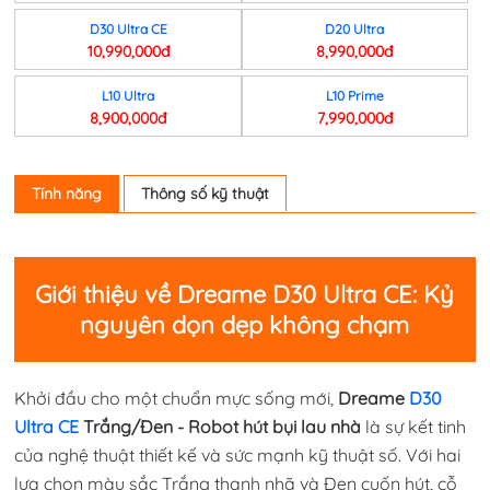
D30 Ultra CE
D20 Ultra
10,990,000đ
8,990,000đ
L10 Ultra
L10 Prime
8,900,000đ
7,990,000đ
Tính năng
Thông số kỹ thuật
Giới thiệu về Dreame D30 Ultra CE: Kỷ
nguyên dọn dẹp không chạm
Khởi đầu cho một chuẩn mực sống mới,
Dreame
D30
Ultra CE
Trắng/Đen - Robot hút bụi lau nhà
là sự kết tinh
của nghệ thuật thiết kế và sức mạnh kỹ thuật số. Với hai
lựa chọn màu sắc Trắng thanh nhã và Đen cuốn hút, cỗ