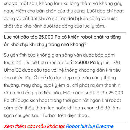
xúc với mặt sàn, không làm xù lông thảm và không gây
nguy hiểm cho bàn chân của thú cưng. Lưỡi dao chỉ hoạt
động và cắt đứt khi có sợi tóc dài bị kéo căng và miết
chặt vào khe rãnh dưới tác động của lực ly tâm.
Lực hút bão táp 25.000 Pa có khiến robot phát ra tiếng
ồn khó chịu khi chạy trong nhà không?
Sự yên tĩnh của không gian sống vẫn được bảo đảm
tuyệt đối. Dù sở hữu mức áp suất
25000 Pa
kỷ lục, D30
Ultra CE được cấu tạo với hệ thống khoang dẫn khí tiêu
âm nhiều lớp. Ở chế độ dọn dẹp mặt sàn cứng thông
thường, máy chạy cực kỳ êm ái, chỉ phát ra âm thanh rì
rầm như tiếng gió điều hòa. Mức công suất tối đa 25.000
Pa chỉ được kích hoạt trong thời gian rất ngắn khi robot
cảm biến thấy thảm len hoặc khi bạn chọn chế độ làm
sạch chuyên sâu "Turbo" trên điện thoại.
Xem thêm các mẫu khác tại:
Robot hút bụi Dreame