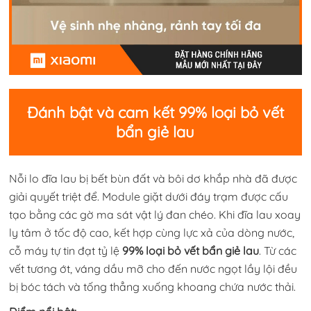
Đánh bật và cam kết 99% loại bỏ vết
bẩn giẻ lau
Nỗi lo đĩa lau bị bết bùn đất và bôi dơ khắp nhà đã được
giải quyết triệt để. Module giặt dưới đáy trạm được cấu
tạo bằng các gờ ma sát vật lý đan chéo. Khi đĩa lau xoay
ly tâm ở tốc độ cao, kết hợp cùng lực xả của dòng nước,
cỗ máy tự tin đạt tỷ lệ
99% loại bỏ vết bẩn giẻ lau
. Từ các
vết tương ớt, váng dầu mỡ cho đến nước ngọt lầy lội đều
bị bóc tách và tống thẳng xuống khoang chứa nước thải.