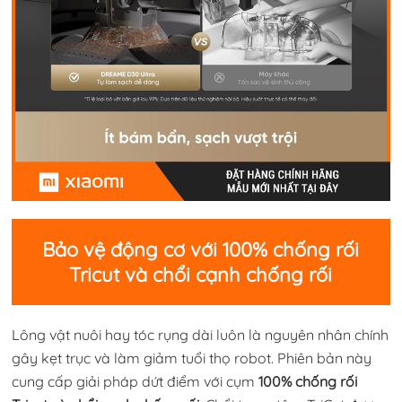
Bảo vệ động cơ với 100% chống rối
Tricut và chổi cạnh chống rối
Lông vật nuôi hay tóc rụng dài luôn là nguyên nhân chính
gây kẹt trục và làm giảm tuổi thọ robot. Phiên bản này
cung cấp giải pháp dứt điểm với cụm
100% chống rối