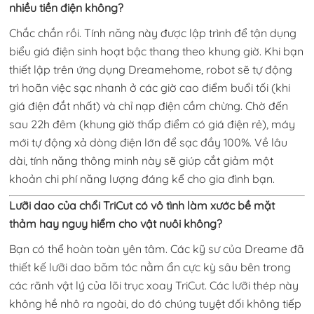
nhiều tiền điện không?
Chắc chắn rồi. Tính năng này được lập trình để tận dụng
biểu giá điện sinh hoạt bậc thang theo khung giờ. Khi bạn
thiết lập trên ứng dụng Dreamehome, robot sẽ tự động
trì hoãn việc sạc nhanh ở các giờ cao điểm buổi tối (khi
giá điện đắt nhất) và chỉ nạp điện cầm chừng. Chờ đến
sau 22h đêm (khung giờ thấp điểm có giá điện rẻ), máy
mới tự động xả dòng điện lớn để sạc đầy 100%. Về lâu
dài, tính năng thông minh này sẽ giúp cắt giảm một
khoản chi phí năng lượng đáng kể cho gia đình bạn.
Lưỡi dao của chổi TriCut có vô tình làm xước bề mặt
thảm hay nguy hiểm cho vật nuôi không?
Bạn có thể hoàn toàn yên tâm. Các kỹ sư của Dreame đã
thiết kế lưỡi dao băm tóc nằm ẩn cực kỳ sâu bên trong
các rãnh vật lý của lõi trục xoay TriCut. Các lưỡi thép này
không hề nhô ra ngoài, do đó chúng tuyệt đối không tiếp