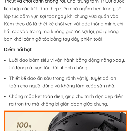
Tricut và chổi cạnh chống rối
. Chổi trung tâm TriCut được
tích hợp các lưỡi dao thép siêu nhỏ ngầm bên trong, sẽ
lập tức băm vụn sợi tóc ngay khi chúng vừa quấn vào.
Kèm theo đó là thiết kế chổi ven vát góc thông minh, chỉ
hất rác vào trong mà không giữ rác sợi lại, giải phóng
bạn khỏi cảnh gỡ tóc bằng tay đầy phiền toái.
Điểm nổi bật:
Lưỡi dao băm siêu vi vận hành bằng động năng xoay,
tự động cắt vụn tóc dài nhanh chóng.
Thiết kế dao ẩn sâu trong rãnh vật lý, tuyệt đối an
toàn cho người dùng và không làm xước sàn nhà.
Chống mắc kẹt toàn diện, giúp chu trình dọn dẹp diễn
ra trơn tru mà không bị gián đoạn giữa chừng.