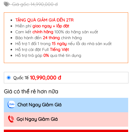
Giá gốc: 14,990,000 đ
TẶNG QUÀ GIẢM GIÁ ĐẾN 2TR
Miễn phí
giao ngay + lắp đặt
Cam kết
chính hãng
100% do hãng sản xuất
Bảo hành đến
24 tháng
chính hãng
Hỗ trợ 1 đổi 1 trong
15 ngày
nếu lỗi do nhà sản xuất
Hỗ trợ cài đặt Full
Tiếng Việt
Hỗ trợ trả góp
0%
qua thẻ tín dụng
10,990,000 đ
Quốc Tế
Giá có thể rẻ hơn nữa
Chat Ngay Giảm Giá
Gọi Ngay Giảm Giá