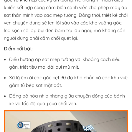
khiển kết hợp cùng cảm biến cạnh viền cho phép máy áp
sát thân mình vào các mép tường. Đồng thời, thiết kế chổi
ven chuyên dụng sẽ len lỏi sâu vào các khe vuông góc,
lùa sạch sẽ lớp bụi đen bám trụ lâu ngày mà không cần
người dùng phải cầm chổi quét lại.
Điểm nổi bật:
Điều hướng áp sát mép tường với khoảng cách siêu
gần, triệt tiêu mọi dải bụi mù mịt.
Xử lý êm ái các góc kẹt 90 độ khó nhằn và các khu vực
gầm tủ bếp sát mặt đất.
Đồng bộ hóa nhịp nhàng giữa chuyển động của bánh
xe và tốc độ quay của chổi ven.