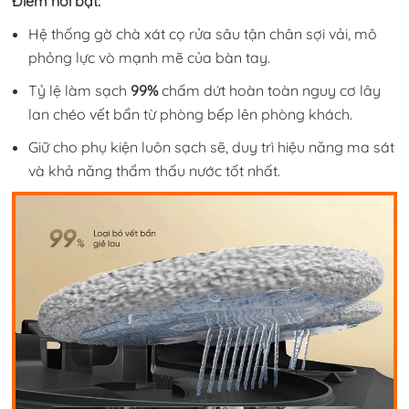
Điểm nổi bật:
Hệ thống gờ chà xát cọ rửa sâu tận chân sợi vải, mô
phỏng lực vò mạnh mẽ của bàn tay.
Tỷ lệ làm sạch
99%
chấm dứt hoàn toàn nguy cơ lây
lan chéo vết bẩn từ phòng bếp lên phòng khách.
Giữ cho phụ kiện luôn sạch sẽ, duy trì hiệu năng ma sát
và khả năng thẩm thấu nước tốt nhất.