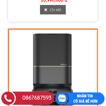
20,990,000 đ
Chi tiết
0867687593