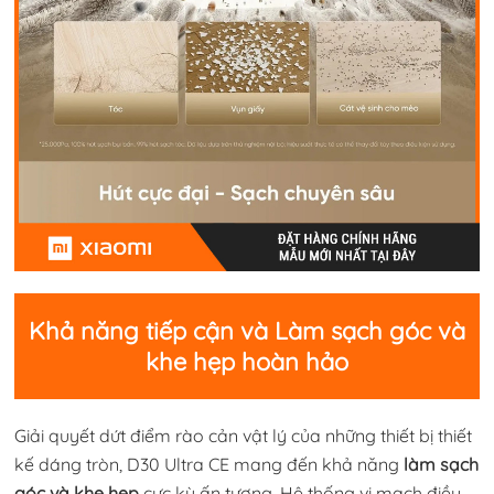
Khả năng tiếp cận và Làm sạch góc và
khe hẹp hoàn hảo
Giải quyết dứt điểm rào cản vật lý của những thiết bị thiết
kế dáng tròn, D30 Ultra CE mang đến khả năng
làm sạch
góc và khe hẹp
cực kỳ ấn tượng. Hệ thống vi mạch điều