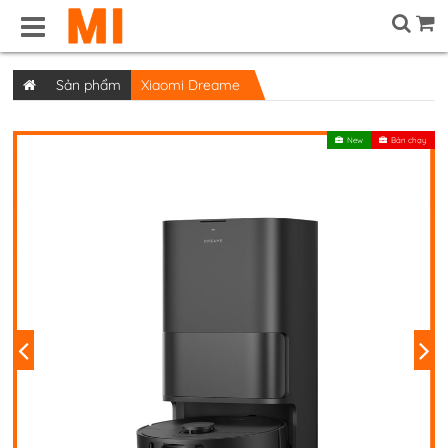
Sản phẩm
Xiaomi Dreame
New
Bán chạy