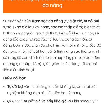
đa năng
Sự xuất hiện của
trạm sạc đa năng (tự giặt giẻ, tự đổ bụi,
tự sấy khô giẻ lau khí nóng, sạc giờ thấp điểm)
biến thiết
bị thành một quản gia đích thực. Bến đỗ khép kín này sẽ
dùng lốc xoáy rút rác vào túi lưu trữ dung tích lớn, tự
động bơm nước chà rửa phụ kiện và thổi khí nóng 360 độ
để hong khô. Nổi bật hơn cả là tính năng sạc thông minh:
cỗ máy sẽ căn chỉnh để ưu tiên nạp đầy pin vào ban đêm
(khung giờ thấp điểm), giúp giảm thiểu đáng kể chi phí
tiền điện sinh hoạt.
Điểm nổi bật:
Tự đổ bụi
vào túi kháng khuẩn khổng lồ, đem lại trải
nghiệm không dọn rác lên đến hơn 2 tháng.
Quy trình
tự giặt giẻ và sấy khô giẻ lau khí nóng
ngăn