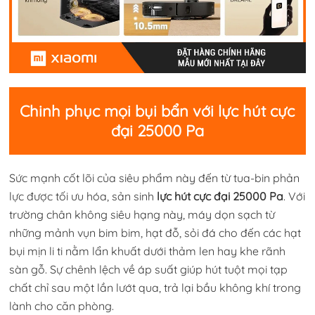
Chinh phục mọi bụi bẩn với lực hút cực
đại 25000 Pa
Sức mạnh cốt lõi của siêu phẩm này đến từ tua-bin phản
lực được tối ưu hóa, sản sinh
lực hút cực đại 25000 Pa
. Với
trường chân không siêu hạng này, máy dọn sạch từ
những mảnh vụn bim bim, hạt đỗ, sỏi đá cho đến các hạt
bụi mịn li ti nằm lẩn khuất dưới thảm len hay khe rãnh
sàn gỗ. Sự chênh lệch về áp suất giúp hút tuột mọi tạp
chất chỉ sau một lần lướt qua, trả lại bầu không khí trong
lành cho căn phòng.