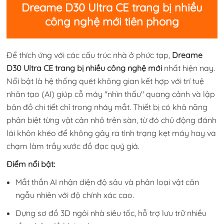
Dreame D30 Ultra CE trang bị nhiều
công nghệ mới tiên phong
Để thích ứng với các cấu trúc nhà ở phức tạp,
Dreame
D30 Ultra CE trang bị nhiều công nghệ mới
nhất hiện nay.
Nổi bật là hệ thống quét không gian kết hợp với trí tuệ
nhân tạo (AI) giúp cỗ máy "nhìn thấu" quang cảnh và lập
bản đồ chi tiết chỉ trong nháy mắt. Thiết bị có khả năng
phân biệt từng vật cản nhỏ trên sàn, từ đó chủ động đánh
lái khôn khéo để không gây ra tình trạng kẹt máy hay va
chạm làm trầy xước đồ đạc quý giá.
Điểm nổi bật:
Mắt thần AI nhận diện độ sâu và phân loại vật cản
ngẫu nhiên với độ chính xác cao.
Dựng sơ đồ 3D ngôi nhà siêu tốc, hỗ trợ lưu trữ nhiều