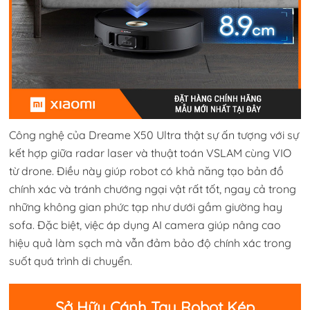
Công nghệ của Dreame X50 Ultra thật sự ấn tượng với sự
kết hợp giữa radar laser và thuật toán VSLAM cùng VIO
từ drone. Điều này giúp robot có khả năng tạo bản đồ
chính xác và tránh chướng ngại vật rất tốt, ngay cả trong
những không gian phức tạp như dưới gầm giường hay
sofa. Đặc biệt, việc áp dụng AI camera giúp nâng cao
hiệu quả làm sạch mà vẫn đảm bảo độ chính xác trong
suốt quá trình di chuyển.
Sở Hữu Cánh Tay Robot Kép