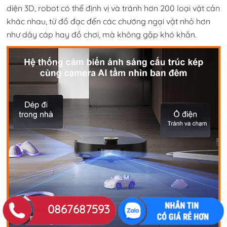
diện 3D, robot có thể định vị và tránh hơn 200 loại vật cản
khác nhau, từ đồ đạc đến các chướng ngại vật nhỏ hơn
như dây cáp hay đồ chơi, mà không gặp khó khăn.
0867687593