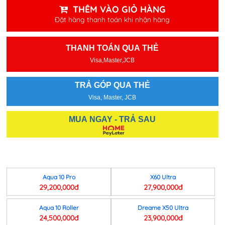
THÊM VÀO GIỎ HÀNG
Đặt hàng thanh toán khi nhận hàng
THANH TOÁN QUA THẺ
Visa,Master,JCB
TRẢ GÓP QUA THẺ
Visa, Master, JCB
MUA NGAY - TRẢ SAU
Aqua 10 Pro
X60 Ultra
29,200,000đ
27,900,000đ
Aqua 10 Roller
Dreame X50 Ultra
24,500,000đ
23,900,000đ