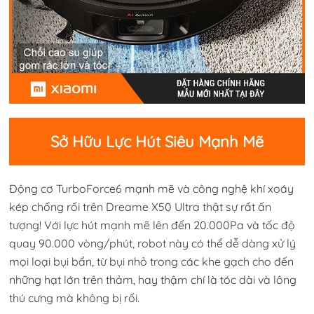
Sở Hữu Lực Hút Siêu Mạnh Mẽ
Động cơ TurboForce6 mạnh mẽ và công nghệ khí xoáy
kép chống rối trên Dreame X50 Ultra thật sự rất ấn
tượng! Với lực hút mạnh mẽ lên đến 20.000Pa và tốc độ
quay 90.000 vòng/phút, robot này có thể dễ dàng xử lý
mọi loại bụi bẩn, từ bụi nhỏ trong các khe gạch cho đến
những hạt lớn trên thảm, hay thậm chí là tóc dài và lông
thú cưng mà không bị rối.