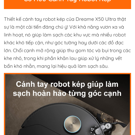
Thiết kế cánh tay robot kép của Dreame X50 Ultra thật
sự là một cải tiến đáng chú ý! Với khả năng vươn xa và
linh hoạt, nó giúp làm sạch các khu vực mà nhiều robot
khác khó tiếp cận, như góc tường hay dưới các đồ đạc
lớn. Chổi cạnh mở rộng giúp thu gom tóc và bụi trong các
khe nhỏ, trong khi phần khăn lau giúp xử lý những vết
bẩn khó nhằn, mang lại hiệu quả làm sạch sâu.