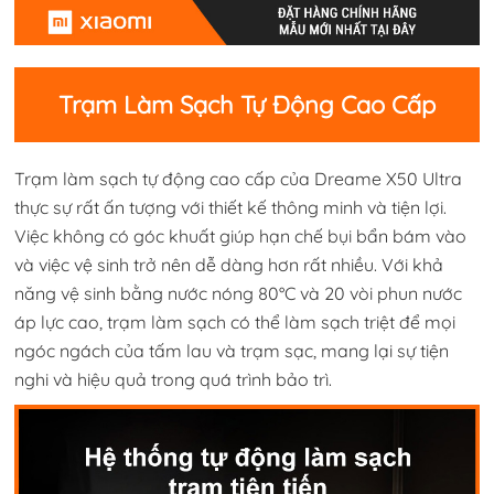
Trạm Làm Sạch Tự Động Cao Cấp
Trạm làm sạch tự động cao cấp của Dreame X50 Ultra
thực sự rất ấn tượng với thiết kế thông minh và tiện lợi.
Việc không có góc khuất giúp hạn chế bụi bẩn bám vào
và việc vệ sinh trở nên dễ dàng hơn rất nhiều. Với khả
năng vệ sinh bằng nước nóng 80°C và 20 vòi phun nước
áp lực cao, trạm làm sạch có thể làm sạch triệt để mọi
ngóc ngách của tấm lau và trạm sạc, mang lại sự tiện
nghi và hiệu quả trong quá trình bảo trì.