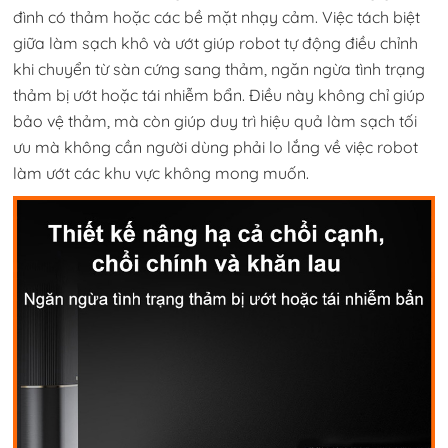
đình có thảm hoặc các bề mặt nhạy cảm. Việc tách biệt
giữa làm sạch khô và ướt giúp robot tự động điều chỉnh
khi chuyển từ sàn cứng sang thảm, ngăn ngừa tình trạng
thảm bị ướt hoặc tái nhiễm bẩn. Điều này không chỉ giúp
bảo vệ thảm, mà còn giúp duy trì hiệu quả làm sạch tối
ưu mà không cần người dùng phải lo lắng về việc robot
làm ướt các khu vực không mong muốn.