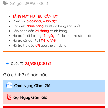
Giá gốc: 39,990,000 đ
TẶNG MÁY HÚT BỤI CẦM TAY
Miễn phí
giao ngay + lắp đặt
Cam kết
chính hãng
100% do hãng sản xuất
Bảo hành đến
24 tháng
chính hãng
Hỗ trợ 1 đổi 1 trong
15 ngày
nếu lỗi do nhà sản xuất
Hỗ trợ cài đặt Full
Tiếng Việt
Hỗ trợ trả góp
0%
qua thẻ tín dụng
23,900,000 đ
Quốc Tế
Giá có thể rẻ hơn nữa
Chat Ngay Giảm Giá
Gọi Ngay Giảm Giá