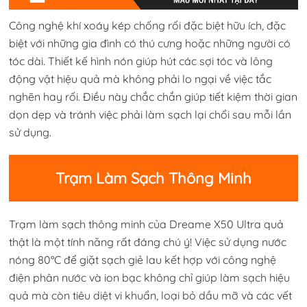
Công nghệ khí xoáy kép chống rối đặc biệt hữu ích, đặc
biệt với những gia đình có thú cưng hoặc những người có
tóc dài. Thiết kế hình nón giúp hút các sợi tóc và lông
động vật hiệu quả mà không phải lo ngại về việc tắc
nghẽn hay rối. Điều này chắc chắn giúp tiết kiệm thời gian
dọn dẹp và tránh việc phải làm sạch lại chổi sau mỗi lần
sử dụng.
Trạm Làm Sạch Thông Minh
Trạm làm sạch thông minh của Dreame X50 Ultra quả
thật là một tính năng rất đáng chú ý! Việc sử dụng nước
nóng 80°C để giặt sạch giẻ lau kết hợp với công nghệ
điện phân nước và ion bạc không chỉ giúp làm sạch hiệu
quả mà còn tiêu diệt vi khuẩn, loại bỏ dầu mỡ và các vết