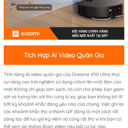
Tích Hợp AI Video Quản Gia
Tính năng AI video quản gia của Dreame X50 Ultra thực
sự nâng cao trải nghiệm sử dụng robot lên một tầm cao
mới! Không chỉ giúp làm sạch, nó còn cho phép bạn giám
sát và tương tác với thú cưng từ xa, giúp bạn không bỏ lỡ
bất kỳ khoảnh khắc đáng yêu nào của chúng. Việc ghi lại
các khoảnh khắc thú vị thành GIF động là một cách rất
sáng tạo để lưu giữ kỷ niệm và cũng rất thú vị khi bạn có
thể xem lại những đoạn video này bất cứ lúc nào.