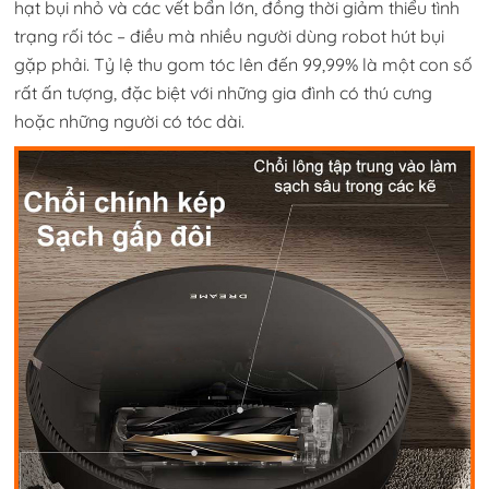
hạt bụi nhỏ và các vết bẩn lớn, đồng thời giảm thiểu tình
trạng rối tóc – điều mà nhiều người dùng robot hút bụi
gặp phải. Tỷ lệ thu gom tóc lên đến 99,99% là một con số
rất ấn tượng, đặc biệt với những gia đình có thú cưng
hoặc những người có tóc dài.