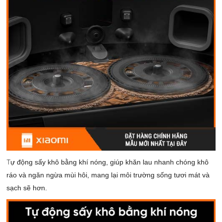
T
ự động sấy khô bằng khí nóng, giúp khăn lau nhanh chóng khô
ráo và ngăn ngừa mùi hôi, mang lại môi trường sống tươi mát và
sạch sẽ hơn.