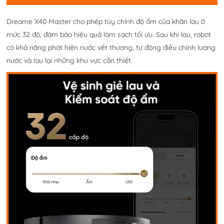
Dreame X40 Master cho phép tùy chỉnh độ ẩm của khăn lau ở
mức 32 độ, đảm bảo hiệu quả làm sạch tối ưu. Sau khi lau, robot
có khả năng phát hiện nước vết thương, tự động điều chỉnh lượng
nước và lau lại những khu vực cần thiết.