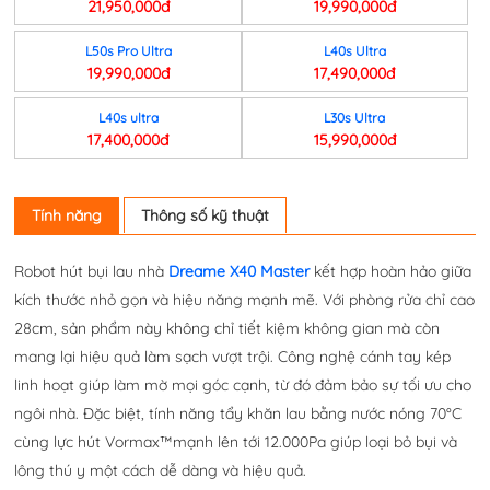
21,950,000đ
19,990,000đ
L50s Pro Ultra
L40s Ultra
19,990,000đ
17,490,000đ
L40s ultra
L30s Ultra
17,400,000đ
15,990,000đ
Tính năng
Thông số kỹ thuật
Robot hút bụi lau nhà
Dreame X40 Master
kết hợp hoàn hảo giữa
kích thước nhỏ gọn và hiệu năng mạnh mẽ. Với phòng rửa chỉ cao
28cm, sản phẩm này không chỉ tiết kiệm không gian mà còn
mang lại hiệu quả làm sạch vượt trội. Công nghệ cánh tay kép
linh hoạt giúp làm mờ mọi góc cạnh, từ đó đảm bảo sự tối ưu cho
ngôi nhà. Đặc biệt, tính năng tẩy khăn lau bằng nước nóng 70°C
cùng lực hút Vormax™mạnh lên tới 12.000Pa giúp loại bỏ bụi và
lông thú y một cách dễ dàng và hiệu quả.