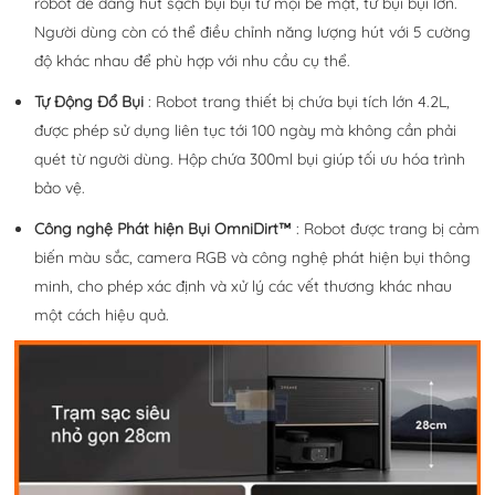
robot dễ dàng hút sạch bụi bụi từ mọi bề mặt, từ bụi bụi lớn.
Người dùng còn có thể điều chỉnh năng lượng hút với 5 cường
độ khác nhau để phù hợp với nhu cầu cụ thể.
Tự Động Đổ Bụi
: Robot trang thiết bị chứa bụi tích lớn 4.2L,
được phép sử dụng liên tục tới 100 ngày mà không cần phải
quét từ người dùng. Hộp chứa 300ml bụi giúp tối ưu hóa trình
bảo vệ.
Công nghệ Phát hiện Bụi OmniDirt™
: Robot được trang bị cảm
biến màu sắc, camera RGB và công nghệ phát hiện bụi thông
minh, cho phép xác định và xử lý các vết thương khác nhau
một cách hiệu quả.