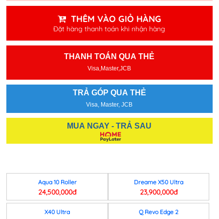
THÊM VÀO GIỎ HÀNG
Đặt hàng thanh toán khi nhận hàng
THANH TOÁN QUA THẺ
Visa,Master,JCB
TRẢ GÓP QUA THẺ
Visa, Master, JCB
MUA NGAY - TRẢ SAU
Aqua 10 Roller
Dreame X50 Ultra
24,500,000đ
23,900,000đ
X40 Ultra
Q Revo Edge 2