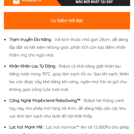
Ưu Điểm Nổi Bật:
Trạm truyền Đa Năng
: Với kích thước nhỏ gọn 28cm, dễ dàng
lắp đặt và tiết kiệm không gian, phân tích còn tạo điểm nhấn
thẩm mỹ cho ngôi nhà.
Khăn Khăn Lau Tự Động
: Robot có khả năng giặt khăn lau
bằng nước nóng 70°C, giúp làm sạch tối ưu. Sau khi sạch, khăn
lau còn được sấy khô bằng khí nóng, ngăn mùi hôi và giữ cho
không gian sống luôn tươi mát.
Công Nghệ MopExtend RoboSwing™
: Robot hệ thống cánh
tay này cho phép mở rộng tới 4cm, dễ dàng tiếp cận các khu
vực khó làm sạch như dưới đồ nội thất thấp.
Lực hút Mạnh Mẽ
: Lực hút Vormax™ lên tới 12.000Pa cho phép