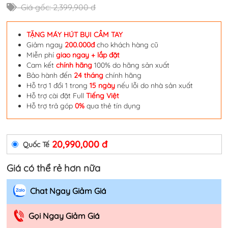
Giá gốc: 2,399,900 đ
TẶNG MÁY HÚT BỤI CẦM TAY
Giảm ngay
200.000đ
cho khách hàng cũ
Miễn phí
giao ngay + lắp đặt
Cam kết
chính hãng
100% do hãng sản xuất
Bảo hành đến
24 tháng
chính hãng
Hỗ trợ 1 đổi 1 trong
15 ngày
nếu lỗi do nhà sản xuất
Hỗ trợ cài đặt Full
Tiếng Việt
Hỗ trợ trả góp
0%
qua thẻ tín dụng
20,990,000 đ
Quốc Tế
Giá có thể rẻ hơn nữa
Chat Ngay Giảm Giá
Gọi Ngay Giảm Giá