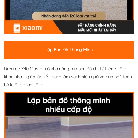
Lập Bản Đồ Thông Minh
Dreame X40 Master có khả năng tạo bản đồ chi tiết lên 4 tầng
khác nhau, giúp lập kế hoạch làm sạch hiệu quả và bao phủ toàn
bộ không gian sống.