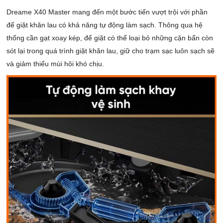
Dreame X40 Master mang đến một bước tiến vượt trội với phần
đế giặt khăn lau có khả năng tự động làm sạch. Thông qua hệ
thống cần gạt xoay kép, đế giặt có thể loại bỏ những cặn bẩn còn
sót lại trong quá trình giặt khăn lau, giữ cho trạm sạc luôn sạch sẽ
và giảm thiểu mùi hôi khó chịu.