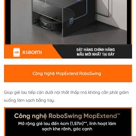
Công Nghệ MopExtend RoboSwing
Giúp giẻ lau tiếp cận dưới nội thất thấp mà không cần phải giảm
xuống làm sạch bằng tay.