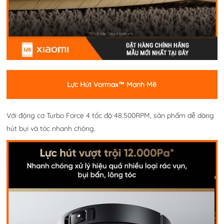
Lực Hút Vormax™ Mạnh Mẽ
Với động cơ Turbo Force 4 tốc độ 48.500RPM, sản phẩm dễ dàng
hút bụi và tóc nhanh chóng.