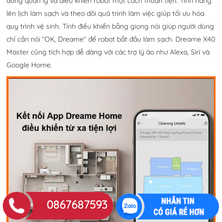
dùng quản lý và điều khiển robot một cách thuận tiện. Tính năng
lên lịch làm sạch và theo dõi quá trình làm việc giúp tối ưu hóa
quy trình vệ sinh. Tính điều khiển bằng giọng nói giúp người dùng
chỉ cần nói “OK, Dreame” để robot bắt đầu làm sạch. Dreame X40
Master cũng tích hợp dễ dàng với các trợ lý ảo như Alexa, Siri và
Google Home.
0867687593