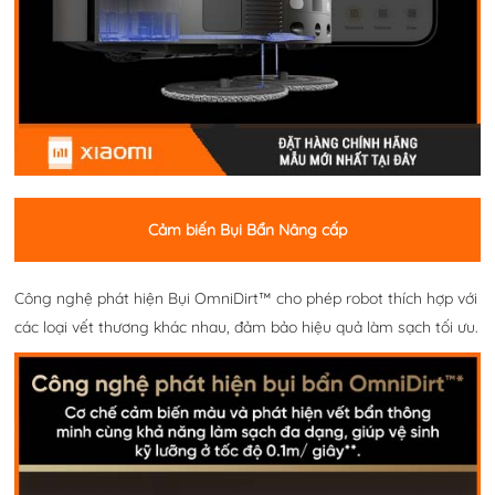
Cảm biến Bụi Bẩn Nâng cấp
Công nghệ phát hiện Bụi OmniDirt™ cho phép robot thích hợp với
các loại vết thương khác nhau, đảm bảo hiệu quả làm sạch tối ưu.