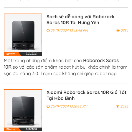
ngày trong gia đình, với khả năng làm sạch vượt trội nhờ
vào lực hút mạnh mẽ,
Sạch sẽ dễ dàng với Roborock
Saros 10R Tại Hưng Yên
25/11/2024 13:48:45 PM
2334
Một trong những điểm khác biệt của
Roborock Saros
10R
so với các sản phẩm robot hút bụi khác chính là trạm
sạc đa năng 3.0. Trạm sạc không chỉ giúp robot nạp
năng lượng một cách nhanh chóng, mà còn có khả năng
giặt giẻ lau tự động.
Xiaomi Roborock Saros 10R Giá Tốt
Tại Hòa Bình
25/11/2024 13:36:48 PM
2388