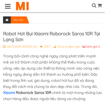
Tin tức
Robot Hút Bụi Xiaomi Roborock Saros 10R Tại
Lạng Sơn
26/11/2024 09:00:33 AM
2357
Chưa có đánh giá
Đánh giá:
0
Trong bối cảnh công nghệ ngày càng phát triển mạnh
mẽ và trở thành một phần không thể thiếu trong cuộc
sống, việc áp dụng các thiết bị thông minh vào công việc
hằng ngày đang dần trở thành xu hướng phổ biến. Đặc
biệt trong lĩnh vực gia dụng, robot hút bụi đã và đang
thay đổi cách mà chúng ta dọn dẹp nhà cửa. Trong đó,
Xiaomi
Roborock Saros 10R
chính là một trong những lựa
chọn hàng đầu được người tiêu dùng ưa chuộng.