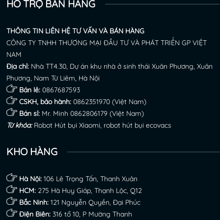
HỖ TRỢ BÁN HÀNG
THÔNG TIN LIÊN HỆ TƯ VẤN VÀ BÁN HÀNG
CÔNG TY TNHH THƯƠNG MẠI ĐẦU TƯ VÀ PHÁT TRIỂN GP VIỆT
NAM
Địa chỉ:
Nhà TT4.30, Dự án khu nhà ở sinh thái Xuân Phương, Xuân
Phương, Nam Từ Liêm, Hà Nội
Bán lẻ:
0867687593
CSKH, bảo hành:
0862351970
(Việt Nam)
Bán sỉ:
Mr. Minh
0862806179
(Việt Nam)
Từ khóa:
Robot Hút bụi Xiaomi
,
robot hút bụi ecovacs
KHO HÀNG
Hà Nội:
106 Lê Trọng Tấn, Thanh Xuân
HCM:
275 Hà Huy Giáp, Thạnh Lộc, Q12
Bắc Ninh:
121 Nguyễn Quyền, Đại Phúc
Điện Biên:
316 tổ 10, P Mường Thanh