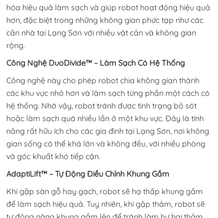
hóa hiệu quả làm sạch và giúp robot hoạt động hiệu quả
hơn, đặc biệt trong những không gian phức tạp như các
căn nhà tại Lạng Sơn với nhiều vật cản và không gian
rộng.
Công Nghệ DuoDivide™ – Làm Sạch Có Hệ Thống
Công nghệ này cho phép robot chia không gian thành
các khu vực nhỏ hơn và làm sạch từng phần một cách có
hệ thống. Nhờ vậy, robot tránh được tình trạng bỏ sót
hoặc làm sạch quá nhiều lần ở một khu vực. Đây là tính
năng rất hữu ích cho các gia đình tại Lạng Sơn, nơi không
gian sống có thể khá lớn và không đều, với nhiều phòng
và góc khuất khó tiếp cận.
AdaptiLift™ – Tự Động Điều Chỉnh Khung Gầm
Khi gặp sàn gỗ hay gạch, robot sẽ hạ thấp khung gầm
để làm sạch hiệu quả. Tuy nhiên, khi gặp thảm, robot sẽ
tự động nâng khung gầm lên để tránh làm hư hại thảm