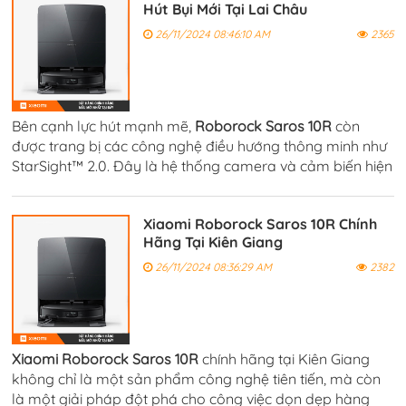
Hút Bụi Mới Tại Lai Châu
26/11/2024 08:46:10 AM
2365
Bên cạnh lực hút mạnh mẽ,
Roborock Saros 10R
còn
được trang bị các công nghệ điều hướng thông minh như
StarSight™ 2.0. Đây là hệ thống camera và cảm biến hiện
đại giúp robot nhận diện và tránh các vật cản trong quá
trình làm sạch.
Xiaomi Roborock Saros 10R Chính
Hãng Tại Kiên Giang
26/11/2024 08:36:29 AM
2382
Xiaomi Roborock Saros 10R
chính hãng tại Kiên Giang
không chỉ là một sản phẩm công nghệ tiên tiến, mà còn
là một giải pháp đột phá cho công việc dọn dẹp hàng