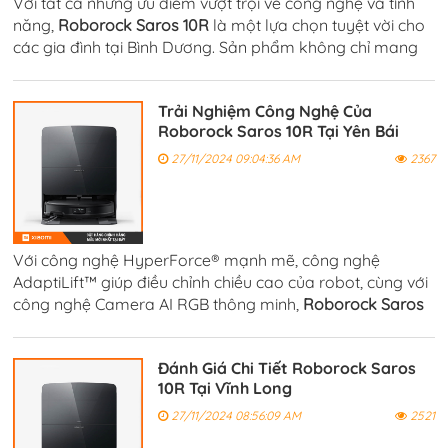
Với tất cả những ưu điểm vượt trội về công nghệ và tính
năng,
Roborock Saros 10R
là một lựa chọn tuyệt vời cho
các gia đình tại Bình Dương. Sản phẩm không chỉ mang
lại hiệu quả làm sạch cao, mà còn giúp tiết kiệm thời gian
và công sức.
Trải Nghiệm Công Nghệ Của
Roborock Saros 10R Tại Yên Bái
27/11/2024 09:04:36 AM
2367
Với công nghệ HyperForce® mạnh mẽ, công nghệ
AdaptiLift™ giúp điều chỉnh chiều cao của robot, cùng với
công nghệ Camera AI RGB thông minh,
Roborock Saros
10R
có thể nhận diện môi trường và đưa ra quyết định
chính xác.
Đánh Giá Chi Tiết Roborock Saros
10R Tại Vĩnh Long
27/11/2024 08:56:09 AM
2521