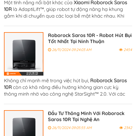
Một tính năng nổi bật khác của
Xiaomi Roborock Saros
10R
là AdaptiLift™, giúp robot tự động nâng hạ khung
gầm khi di chuyển qua các loại bề mặt khác nhau. Khi
gặp các bề mặt mềm như thảm, robot sẽ tự động nâng
khung gầm lên.
Roborock Saros 10R - Robot Hút Bụi
Tốt Nhất Tại Ninh Thuận
26/11/2024 09:24:03 AM
2454
Không chỉ mạnh mẽ trong việc hút bụi,
Roborock Saros
10R
còn có khả năng điều hướng không gian cực kỳ
thông minh nhờ vào công nghệ StarSight™ 2.0. Với các
cảm biến và camera tích hợp, robot có thể quét và nhận
diện không gian.
Đầu Tư Thông Minh Với Roborock
Saros 10R Tại Nghệ An
26/11/2024 09:05:55 AM
2342