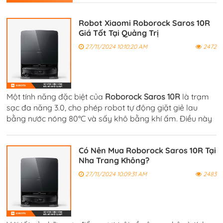
Robot Xiaomi Roborock Saros 10R
Giá Tốt Tại Quảng Trị
27/11/2024 10:10:20 AM
2472
Một tính năng đặc biệt của
Roborock Saros 10R
là trạm
sạc đa năng 3.0, cho phép robot tự động giặt giẻ lau
bằng nước nóng 80°C và sấy khô bằng khí ấm. Điều này
giúp giẻ lau luôn sạch sẽ và khô ráo, tránh sự phát triển
của vi khuẩn và mùi hôi.
Có Nên Mua Roborock Saros 10R Tại
Nha Trang Không?
27/11/2024 10:09:31 AM
2483