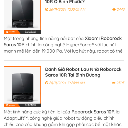
10R Ở Bình Phước?
26/11/2024 10:30:05 AM
2443
Một trong những tính năng nổi bật của
Xiaomi Roborock
Saros 10R
chính là công nghệ HyperForce® với lực hút
mạnh mẽ lên đến 19.000 Pa. Với lực hút này, robot có thể
hút sạch bụi bẩn, lông thú cưng, mảnh vỡ và các vật thể
nhỏ.
Đánh Giá Robot Lau Nhà Roborock
Saros 10R Tại Bình Dương
26/11/2024 10:28:18 AM
2505
Một tính năng cực kỳ tiện lợi của
Roborock Saros 10R
là
AdaptiLift™, công nghệ giúp robot tự động điều chỉnh
chiều cao của khung gầm khi gặp phải các bề mặt khác