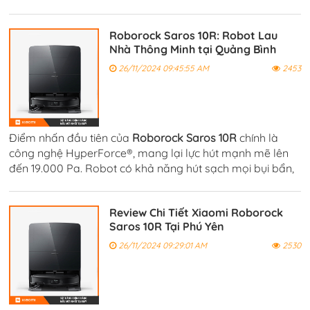
nhau như thảm hoặc sàn gỗ.
Roborock Saros 10R: Robot Lau
Nhà Thông Minh tại Quảng Bình
26/11/2024 09:45:55 AM
2453
Điểm nhấn đầu tiên của
Roborock Saros 10R
chính là
công nghệ HyperForce®, mang lại lực hút mạnh mẽ lên
đến 19.000 Pa. Robot có khả năng hút sạch mọi bụi bẩn,
rác thải và các mảnh vụn nhỏ mà mắt thường không nhìn
thấy được.
Review Chi Tiết Xiaomi Roborock
Saros 10R Tại Phú Yên
26/11/2024 09:29:01 AM
2530