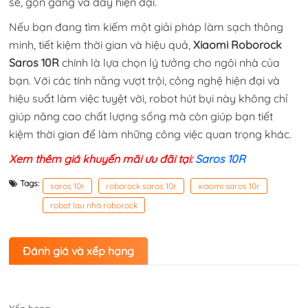
sẽ, gọn gàng và đầy hiện đại.
Nếu bạn đang tìm kiếm một giải pháp làm sạch thông
minh, tiết kiệm thời gian và hiệu quả,
Xiaomi Roborock
Saros 10R
chính là lựa chọn lý tưởng cho ngôi nhà của
bạn. Với các tính năng vượt trội, công nghệ hiện đại và
hiệu suất làm việc tuyệt vời, robot hút bụi này không chỉ
giúp nâng cao chất lượng sống mà còn giúp bạn tiết
kiệm thời gian để làm những công việc quan trọng khác.
Xem thêm giá khuyến mãi ưu đãi tại:
Saros 10R
Tags:
saros 10r
roborock saros 10r
xiaomi saros 10r
robot lau nhà roborock
Đánh giá và xếp hạng