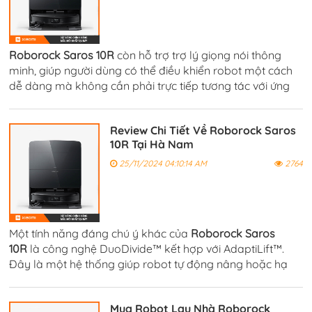
Roborock Saros 10R
còn hỗ trợ trợ lý giọng nói thông
minh, giúp người dùng có thể điều khiển robot một cách
dễ dàng mà không cần phải trực tiếp tương tác với ứng
dụng. Bạn có thể yêu cầu robot bắt đầu hoặc dừng việc
dọn dẹp với lệnh đơn giản.
Review Chi Tiết Về Roborock Saros
10R Tại Hà Nam
25/11/2024 04:10:14 AM
2764
Một tính năng đáng chú ý khác của
Roborock Saros
10R
là công nghệ DuoDivide™ kết hợp với AdaptiLift™.
Đây là một hệ thống giúp robot tự động nâng hoặc hạ
khung gầm khi di chuyển qua các bề mặt khác nhau.
Mua Robot Lau Nhà Roborock