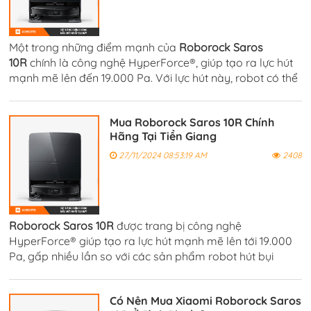
Một trong những điểm mạnh của
Roborock Saros
10R
chính là công nghệ HyperForce®, giúp tạo ra lực hút
mạnh mẽ lên đến 19.000 Pa. Với lực hút này, robot có thể
làm sạch mọi loại bụi bẩn, mảnh vụn và thậm chí là tóc
dài một cách dễ dàng.
Mua Roborock Saros 10R Chính
Hãng Tại Tiền Giang
27/11/2024 08:53:19 AM
2408
Roborock Saros 10R
được trang bị công nghệ
HyperForce® giúp tạo ra lực hút mạnh mẽ lên tới 19.000
Pa, gấp nhiều lần so với các sản phẩm robot hút bụi
thông thường. Điều này giúp robot có thể làm sạch bụi
bẩn, mảnh vụn, tóc, và các hạt nhỏ.
Có Nên Mua Xiaomi Roborock Saros