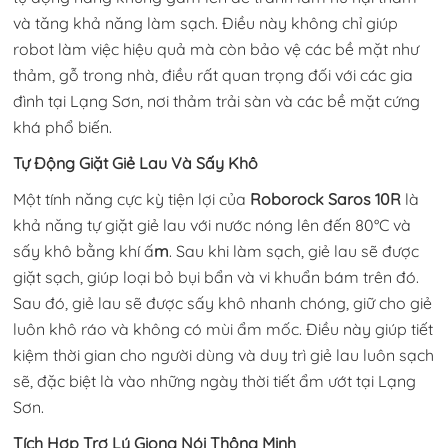
và tăng khả năng làm sạch. Điều này không chỉ giúp
robot làm việc hiệu quả mà còn bảo vệ các bề mặt như
thảm, gỗ trong nhà, điều rất quan trọng đối với các gia
đình tại Lạng Sơn, nơi thảm trải sàn và các bề mặt cứng
khá phổ biến.
Tự Động Giặt Giẻ Lau Và Sấy Khô
Một tính năng cực kỳ tiện lợi của
Roborock Saros 10R
là
khả năng tự giặt giẻ lau với nước nóng lên đến 80°C và
sấy khô bằng khí ấ
m
. Sau khi làm sạch, giẻ lau sẽ được
giặt sạch, giúp loại bỏ bụi bẩn và vi khuẩn bám trên đó.
Sau đó, giẻ lau sẽ được sấy khô nhanh chóng, giữ cho giẻ
luôn khô ráo và không có mùi ẩm mốc. Điều này giúp tiết
kiệm thời gian cho người dùng và duy trì giẻ lau luôn sạch
sẽ, đặc biệt là vào những ngày thời tiết ẩm ướt tại Lạng
Sơn.
Tích Hợp Trợ Lý Giọng Nói Thông Minh