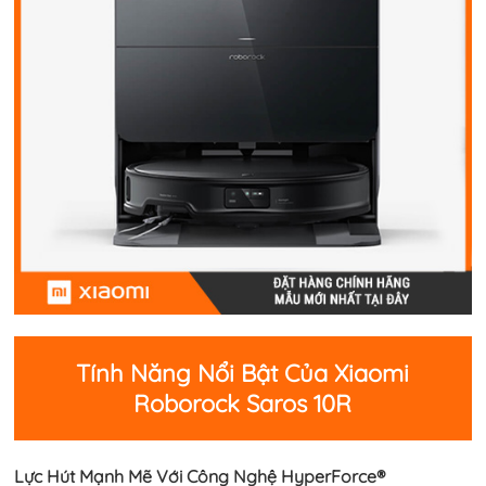
Tính Năng Nổi Bật Của Xiaomi
Roborock Saros 10R
Lực Hút Mạnh Mẽ Với Công Nghệ HyperForce®