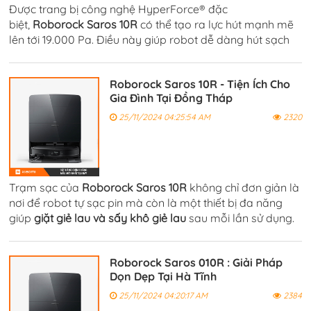
Được trang bị công nghệ HyperForce® đặc
biệt,
Roborock Saros 10R
có thể tạo ra lực hút mạnh mẽ
lên tới 19.000 Pa. Điều này giúp robot dễ dàng hút sạch
mọi loại bụi bẩn, rác thải, thậm chí là các hạt mịn trên các
loại sàn khác nhau,
Roborock Saros 10R - Tiện Ích Cho
Gia Đình Tại Đồng Tháp
25/11/2024 04:25:54 AM
2320
Trạm sạc của
Roborock
Saros 10R
không chỉ đơn giản là
nơi để robot tự sạc pin mà còn là một thiết bị đa năng
giúp
giặt giẻ lau và sấy khô giẻ lau
sau mỗi lần sử dụng.
Nhờ vào công nghệ giặt và sấy nhiệt, giẻ lau sẽ được làm
sạch và khô ráo,
Roborock Saros 010R : Giải Pháp
Dọn Dẹp Tại Hà Tĩnh
25/11/2024 04:20:17 AM
2384