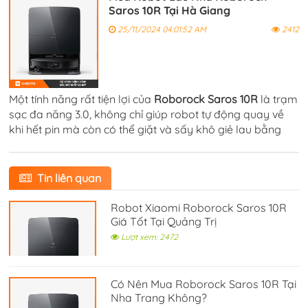
Saros 10R Tại Hà Giang
25/11/2024 04:01:52 AM
2412
Một tính năng rất tiện lợi của
Roborock Saros 10R
là trạm
sạc đa năng 3.0, không chỉ giúp robot tự động quay về
khi hết pin mà còn có thể giặt và sấy khô giẻ lau bằng
nước nóng 80°C.
Tin liên quan
Robot Xiaomi Roborock Saros 10R
Giá Tốt Tại Quảng Trị
Lượt xem: 2472
Có Nên Mua Roborock Saros 10R Tại
Nha Trang Không?