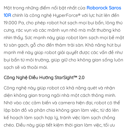
Một trong những điểm nổi bật nhất của
Roborock Saros
10R
chính là công nghệ HyperForce® với lực hút lên đến
19.000 Pa, cho phép robot hút sạch mọi bụi bẩn, lông thú
cưng, rác vụn và các mảnh vụn nhỏ mà mắt thường khó
nhìn thấy. Sức mạnh này giúp robot làm sạch mọi bề mặt
từ sàn gạch, gỗ cho đến thảm trải sàn. Khả năng hút bụi
mạnh mẽ này giúp robot giải quyết được các vấn đề như
bụi bẩn từ môi trường, giúp giữ cho không gian sống luôn
sạch sẽ và thoải mái.
Công Nghệ Điều Hướng StarSight™ 2.0
Công nghệ này giúp robot có khả năng quét và nhận
diện không gian trong ngôi nhà một cách thông minh.
Nhờ vào các cảm biến và camera hiện đại, robot có thể
lập bản đồ và phân chia không gian làm việc, từ đó lên
kế hoạch làm sạch hợp lý, tránh việc làm sạch chồng
chéo. Điều này giúp tiết kiệm thời gian làm việc, tối ưu