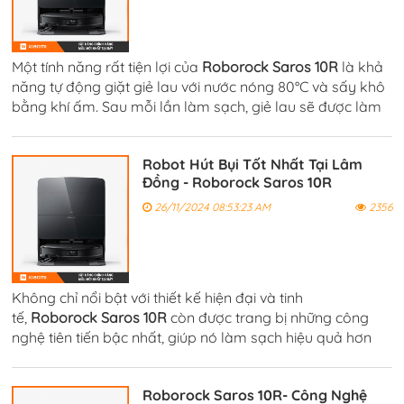
Một tính năng rất tiện lợi của
Roborock Saros 10R
là khả
năng tự động giặt giẻ lau với nước nóng 80°C và sấy khô
bằng khí ấm. Sau mỗi lần làm sạch, giẻ lau sẽ được làm
sạch hoàn toàn và khô ráo, giúp tránh tình trạng vi khuẩn
sinh sôi.
Robot Hút Bụi Tốt Nhất Tại Lâm
Đồng - Roborock Saros 10R
26/11/2024 08:53:23 AM
2356
Không chỉ nổi bật với thiết kế hiện đại và tinh
tế,
Roborock Saros 10R
còn được trang bị những công
nghệ tiên tiến bậc nhất, giúp nó làm sạch hiệu quả hơn
bao giờ hết. Đầu tiên phải kể đến khả năng HyperForce®
với lực hút mạnh mẽ.
Roborock Saros 10R- Công Nghệ