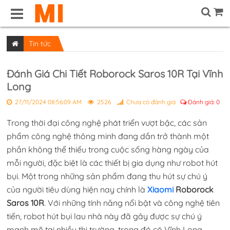
Tin tức
Đánh Giá Chi Tiết Roborock Saros 10R Tại Vĩnh
Long
27/11/2024 08:56:09 AM
2526
Chưa có đánh giá
Đánh giá:
0
Trong thời đại công nghệ phát triển vượt bậc, các sản
phẩm công nghệ thông minh đang dần trở thành một
phần không thể thiếu trong cuộc sống hàng ngày của
mỗi người, đặc biệt là các thiết bị gia dụng như robot hút
bụi. Một trong những sản phẩm đang thu hút sự chú ý
của người tiêu dùng hiện nay chính là
Xiaomi
Roborock
Saros 10R
. Với những tính năng nổi bật và công nghệ tiên
tiến, robot hút bụi lau nhà này đã gây được sự chú ý
mạnh mẽ tại nhiều thị trường, trong đó có
Vĩnh Long.