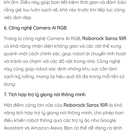
khí ấm. Điều này giúp bạn tiết kiệm thời gian và đảm bảo
rằng giẻ lau luôn sạch sẽ, khô ráo trước khi tiếp tục công
việc dọn dẹp.
6. Công nghệ Camera AI RGB
Trang bị công nghệ Camera AI RGB,
Roborock Saros 10R
có khả năng nhận diện không gian và các vật thể xung
quanh một cách chính xác, giúp robot di chuyển linh hoạt
và tránh va chạm với các đồ vật trong nhà. Công nghệ
này cũng giúp robot xác định những khu vực cần làm
sạch kỹ lưỡng, mang lại hiệu quả tối đa trong mỗi lần sử
dụng.
7. Tích hợp trợ lý giọng nói thông minh
Một điểm cộng lớn nữa của
Roborock Saros 10R
là khả
năng tích hợp trợ lý giọng nói thông minh, cho phép bạn
điều khiển robot thông qua các trợ lý ảo như Google
Assistant và Amazon Alexa. Bạn có thể dễ dàng ra lệnh