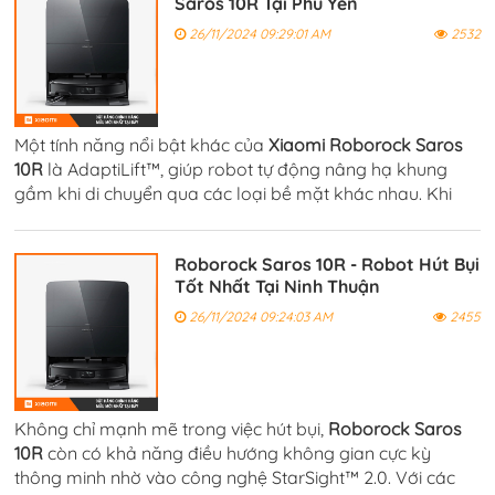
Saros 10R Tại Phú Yên
26/11/2024 09:29:01 AM
2532
Một tính năng nổi bật khác của
Xiaomi Roborock Saros
10R
là AdaptiLift™, giúp robot tự động nâng hạ khung
gầm khi di chuyển qua các loại bề mặt khác nhau. Khi
gặp các bề mặt mềm như thảm, robot sẽ tự động nâng
khung gầm lên.
Roborock Saros 10R - Robot Hút Bụi
Tốt Nhất Tại Ninh Thuận
26/11/2024 09:24:03 AM
2455
Không chỉ mạnh mẽ trong việc hút bụi,
Roborock Saros
10R
còn có khả năng điều hướng không gian cực kỳ
thông minh nhờ vào công nghệ StarSight™ 2.0. Với các