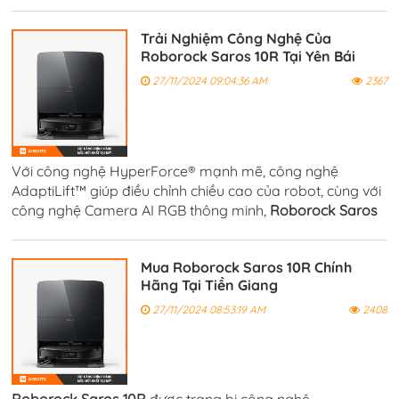
lại hiệu quả làm sạch cao, mà còn giúp tiết kiệm thời gian
và công sức.
Trải Nghiệm Công Nghệ Của
Roborock Saros 10R Tại Yên Bái
27/11/2024 09:04:36 AM
2367
Với công nghệ HyperForce® mạnh mẽ, công nghệ
AdaptiLift™ giúp điều chỉnh chiều cao của robot, cùng với
công nghệ Camera AI RGB thông minh,
Roborock Saros
10R
có thể nhận diện môi trường và đưa ra quyết định
chính xác.
Mua Roborock Saros 10R Chính
Hãng Tại Tiền Giang
27/11/2024 08:53:19 AM
2408