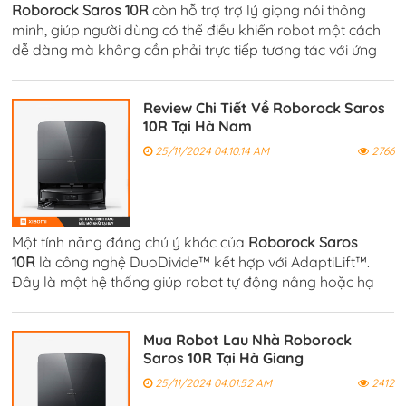
Roborock Saros 10R
còn hỗ trợ trợ lý giọng nói thông
minh, giúp người dùng có thể điều khiển robot một cách
dễ dàng mà không cần phải trực tiếp tương tác với ứng
dụng. Bạn có thể yêu cầu robot bắt đầu hoặc dừng việc
dọn dẹp với lệnh đơn giản.
Review Chi Tiết Về Roborock Saros
10R Tại Hà Nam
25/11/2024 04:10:14 AM
2766
Một tính năng đáng chú ý khác của
Roborock Saros
10R
là công nghệ DuoDivide™ kết hợp với AdaptiLift™.
Đây là một hệ thống giúp robot tự động nâng hoặc hạ
khung gầm khi di chuyển qua các bề mặt khác nhau.
Mua Robot Lau Nhà Roborock
Saros 10R Tại Hà Giang
25/11/2024 04:01:52 AM
2412