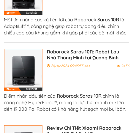
Một tính năng cực kỳ tiện lợi của
Roborock Saros 10R
là
AdaptiLift™, công nghệ giúp robot tự động điều chỉnh
chiều cao của khung gầm khi gặp phải các bề mặt khác
nhau như thảm hoặc sàn gỗ.
Roborock Saros 10R: Robot Lau
Nhà Thông Minh tại Quảng Bình
26/11/2024 09:45:55 AM
2456
Điểm nhấn đầu tiên của
Roborock Saros 10R
chính là
công nghệ HyperForce®, mang lại lực hút mạnh mẽ lên
đến 19.000 Pa. Robot có khả năng hút sạch mọi bụi bẩn,
rác thải và các mảnh vụn nhỏ mà mắt thường không nhìn
thấy được.
Review Chi Tiết Xiaomi Roborock