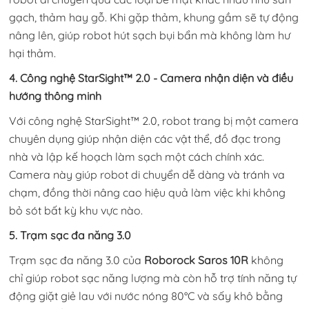
gạch, thảm hay gỗ. Khi gặp thảm, khung gầm sẽ tự động
nâng lên, giúp robot hút sạch bụi bẩn mà không làm hư
hại thảm.
4. Công nghệ StarSight™ 2.0 - Camera nhận diện và điều
hướng thông minh
Với công nghệ StarSight™ 2.0, robot trang bị một camera
chuyên dụng giúp nhận diện các vật thể, đồ đạc trong
nhà và lập kế hoạch làm sạch một cách chính xác.
Camera này giúp robot di chuyển dễ dàng và tránh va
chạm, đồng thời nâng cao hiệu quả làm việc khi không
bỏ sót bất kỳ khu vực nào.
5. Trạm sạc đa năng 3.0
Trạm sạc đa năng 3.0 của
Roborock Saros 10R
không
chỉ giúp robot sạc năng lượng mà còn hỗ trợ tính năng tự
động giặt giẻ lau với nước nóng 80°C và sấy khô bằng