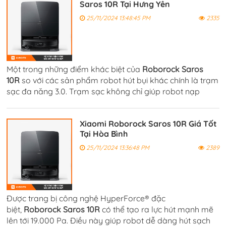
Saros 10R Tại Hưng Yên
25/11/2024 13:48:45 PM
2335
Một trong những điểm khác biệt của
Roborock Saros
10R
so với các sản phẩm robot hút bụi khác chính là trạm
sạc đa năng 3.0. Trạm sạc không chỉ giúp robot nạp
năng lượng một cách nhanh chóng, mà còn có khả năng
giặt giẻ lau tự động.
Xiaomi Roborock Saros 10R Giá Tốt
Tại Hòa Bình
25/11/2024 13:36:48 PM
2389
Được trang bị công nghệ HyperForce® đặc
biệt,
Roborock Saros 10R
có thể tạo ra lực hút mạnh mẽ
lên tới 19.000 Pa. Điều này giúp robot dễ dàng hút sạch