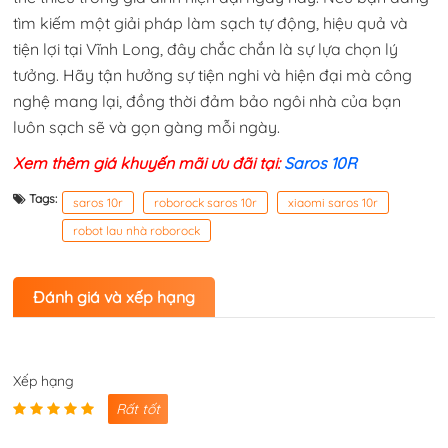
tìm kiếm một giải pháp làm sạch tự động, hiệu quả và
tiện lợi tại Vĩnh Long, đây chắc chắn là sự lựa chọn lý
tưởng. Hãy tận hưởng sự tiện nghi và hiện đại mà công
nghệ mang lại, đồng thời đảm bảo ngôi nhà của bạn
luôn sạch sẽ và gọn gàng mỗi ngày.
Xem thêm giá khuyến mãi ưu đãi tại:
Saros 10R
Tags:
saros 10r
roborock saros 10r
xiaomi saros 10r
robot lau nhà roborock
Đánh giá và xếp hạng
Xếp hạng
Rất tốt