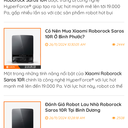
Roborock Saros 10R
được trang bị công nghệ
HyperForce® giúp tạo ra lực hút mạnh mẽ lên tới 19.000
Pa, gấp nhiều lần so với các sản phẩm robot hút bụi
thông thường. Điều này giúp robot có thể làm sạch bụi
bẩn, mảnh vụn, tóc, và các hạt nhỏ.
Có Nên Mua Xiaomi Roborock Saros
10R Ở Bình Phước?
26/11/2024 10:30:05 AM
2444
Một trong những tính năng nổi bật của
Xiaomi Roborock
Saros 10R
chính là công nghệ HyperForce® với lực hút
mạnh mẽ lên đến 19.000 Pa. Với lực hút này, robot có thể
hút sạch bụi bẩn, lông thú cưng, mảnh vỡ và các vật thể
nhỏ.
Đánh Giá Robot Lau Nhà Roborock
Saros 10R Tại Bình Dương
26/11/2024 10:28:18 AM
2508