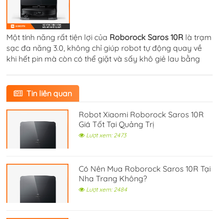
Một tính năng rất tiện lợi của
Roborock Saros 10R
là trạm
sạc đa năng 3.0, không chỉ giúp robot tự động quay về
khi hết pin mà còn có thể giặt và sấy khô giẻ lau bằng
nước nóng 80°C.
Tin liên quan
Robot Xiaomi Roborock Saros 10R
Giá Tốt Tại Quảng Trị
Lượt xem: 2473
Có Nên Mua Roborock Saros 10R Tại
Nha Trang Không?
Lượt xem: 2484