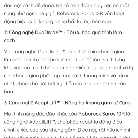
dài một cách dễ dàng. Kể cả trên thảm hay các bề mặt
cứng như gạch hay gỗ, Roborock Saros 10R vẫn hoạt
động hiệu quả, không để lại bất kỳ bụi bẩn nào.
2. Công nghệ DuoDivide™ - Tối ưu hóa quá trình làm
sạch
Với công nghệ DuoDivide™, robot sẽ chia không gian
làm việc thành các khu vực nhỏ hơn để làm sạch từng
khu vực một cách hiệu quả hơn. Điều này giúp robot xử lý
các không gian phức tạp một cách thông minh và tối ưu
nhất, không bỏ sót bất kỳ chỗ nào trong ngôi nhà của
bạn.
3. Công nghệ AdaptiLift™ - Nâng hạ khung gầm tự động
Một tính năng độc đáo khác của
Roborock Saros 10R
là
công nghệ AdaptiLift™, cho phép robot tự động điều
chỉnh chiều cao của khung gầm. Điều này rất hữu ích khi
robot di chuyển qua các loại bề mặt khác nhau như sàn