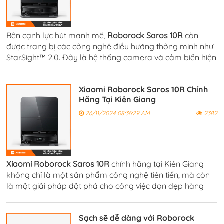
Bên cạnh lực hút mạnh mẽ,
Roborock Saros 10R
còn
được trang bị các công nghệ điều hướng thông minh như
StarSight™ 2.0. Đây là hệ thống camera và cảm biến hiện
đại giúp robot nhận diện và tránh các vật cản trong quá
trình làm sạch.
Xiaomi Roborock Saros 10R Chính
Hãng Tại Kiên Giang
26/11/2024 08:36:29 AM
2382
Xiaomi Roborock Saros 10R
chính hãng tại Kiên Giang
không chỉ là một sản phẩm công nghệ tiên tiến, mà còn
là một giải pháp đột phá cho công việc dọn dẹp hàng
ngày trong gia đình, với khả năng làm sạch vượt trội nhờ
vào lực hút mạnh mẽ,
Sạch sẽ dễ dàng với Roborock