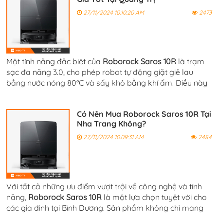
27/11/2024 10:10:20 AM
2473
Một tính năng đặc biệt của
Roborock Saros 10R
là trạm
sạc đa năng 3.0, cho phép robot tự động giặt giẻ lau
bằng nước nóng 80°C và sấy khô bằng khí ấm. Điều này
giúp giẻ lau luôn sạch sẽ và khô ráo, tránh sự phát triển
của vi khuẩn và mùi hôi.
Có Nên Mua Roborock Saros 10R Tại
Nha Trang Không?
27/11/2024 10:09:31 AM
2484
Với tất cả những ưu điểm vượt trội về công nghệ và tính
năng,
Roborock Saros 10R
là một lựa chọn tuyệt vời cho
các gia đình tại Bình Dương. Sản phẩm không chỉ mang