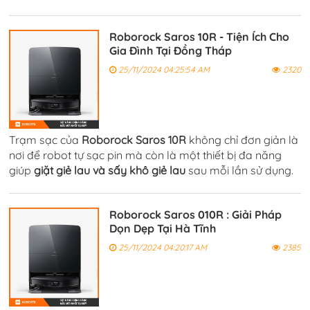
mọi loại bụi bẩn, rác thải, thậm chí là các hạt mịn trên các
loại sàn khác nhau,
Roborock Saros 10R - Tiện Ích Cho
Gia Đình Tại Đồng Tháp
25/11/2024 04:25:54 AM
2320
Trạm sạc của
Roborock
Saros 10R
không chỉ đơn giản là
nơi để robot tự sạc pin mà còn là một thiết bị đa năng
giúp
giặt giẻ lau và sấy khô giẻ lau
sau mỗi lần sử dụng.
Nhờ vào công nghệ giặt và sấy nhiệt, giẻ lau sẽ được làm
sạch và khô ráo,
Roborock Saros 010R : Giải Pháp
Dọn Dẹp Tại Hà Tĩnh
25/11/2024 04:20:17 AM
2385