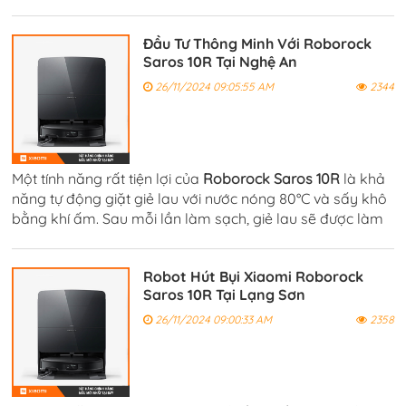
cảm biến và camera tích hợp, robot có thể quét và nhận
diện không gian.
Đầu Tư Thông Minh Với Roborock
Saros 10R Tại Nghệ An
26/11/2024 09:05:55 AM
2344
Một tính năng rất tiện lợi của
Roborock Saros 10R
là khả
năng tự động giặt giẻ lau với nước nóng 80°C và sấy khô
bằng khí ấm. Sau mỗi lần làm sạch, giẻ lau sẽ được làm
sạch hoàn toàn và khô ráo, giúp tránh tình trạng vi khuẩn
sinh sôi.
Robot Hút Bụi Xiaomi Roborock
Saros 10R Tại Lạng Sơn
26/11/2024 09:00:33 AM
2358