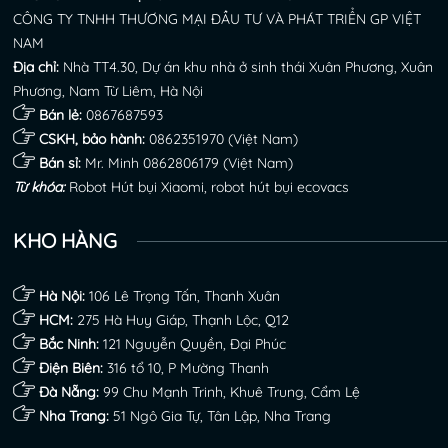
CÔNG TY TNHH THƯƠNG MẠI ĐẦU TƯ VÀ PHÁT TRIỂN GP VIỆT
NAM
Địa chỉ:
Nhà TT4.30, Dự án khu nhà ở sinh thái Xuân Phương, Xuân
Phương, Nam Từ Liêm, Hà Nội
Bán lẻ:
0867687593
CSKH, bảo hành:
0862351970
(Việt Nam)
Bán sỉ:
Mr. Minh
0862806179
(Việt Nam)
Từ khóa:
Robot Hút bụi Xiaomi
,
robot hút bụi ecovacs
KHO HÀNG
Hà Nội:
106 Lê Trọng Tấn, Thanh Xuân
HCM:
275 Hà Huy Giáp, Thạnh Lộc, Q12
Bắc Ninh:
121 Nguyễn Quyền, Đại Phúc
Điện Biên:
316 tổ 10, P Mường Thanh
Đà Nẵng:
99 Chu Mạnh Trinh, Khuê Trung, Cẩm Lệ
Nha Trang:
51 Ngô Gia Tự, Tân Lập, Nha Trang