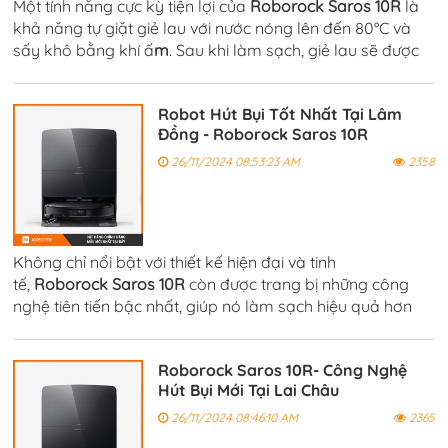
Một tính năng cực kỳ tiện lợi của
Roborock Saros 10R
là
khả năng tự giặt giẻ lau với nước nóng lên đến 80°C và
sấy khô bằng khí ấ
m
. Sau khi làm sạch, giẻ lau sẽ được
giặt sạch, giúp loại bỏ bụi bẩn và vi khuẩn bám trên đó.
Robot Hút Bụi Tốt Nhất Tại Lâm
Đồng - Roborock Saros 10R
26/11/2024 08:53:23 AM
2358
Không chỉ nổi bật với thiết kế hiện đại và tinh
tế,
Roborock Saros 10R
còn được trang bị những công
nghệ tiên tiến bậc nhất, giúp nó làm sạch hiệu quả hơn
bao giờ hết. Đầu tiên phải kể đến khả năng HyperForce®
với lực hút mạnh mẽ.
Roborock Saros 10R- Công Nghệ
Hút Bụi Mới Tại Lai Châu
26/11/2024 08:46:10 AM
2365