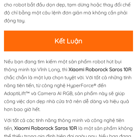
cho robot bắt đầu dọn dẹp, tạm dừng hoặc thay đổi chế
độ chỉ bằng một câu lệnh đơn giản mà không cần phải
động tay.
Kết Luận
Nếu bạn đang tìm kiếm một sản phẩm robot hút bụi
thông minh tại Vĩnh Long, thì
Xiaomi Roborock Saros 10R
chắc chắn là một lựa chọn tuyệt vời. Với tất cả những tính
năng tiên tiến, từ công nghệ HyperForce® đến
AdaptiLift™ và Camera AI RGB, sản phẩm này sẽ giúp
công việc dọn dẹp nhà cửa trở nên dễ dàng và hiệu quả
hơn bao giờ hết.
Với tất cả các tính năng thông minh và công nghệ tiên
tiến,
Xiaomi Roborock Saros 10R
là một sản phẩm không
thể thiếu trong gia đình hiện đại ngày nay. Nếu bạn đang